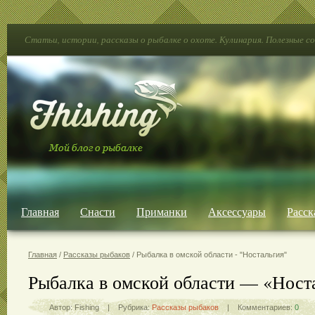
Статьи, истории, рассказы о рыбалке о охоте. Кулинария. Полезные с
Главная
Снасти
Приманки
Аксессуары
Расск
Главная
/
Рассказы рыбаков
/ Рыбалка в омской области - "Ностальгия"
Рыбалка в омской области — «Ност
Автор: Fishing | Рубрика:
Рассказы рыбаков
| Комментариев:
0