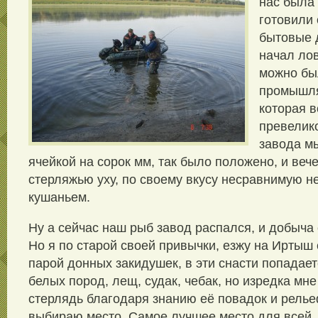
нас была 
готовили 
бытовые д
начал лов
можно бы
промышля
которая в
превелико
завода м
ячейкой на сорок мм, так было положено, и веч
стерляжью уху, по своему вкусу несравнимую не
кушаньем.
Ну а сейчас наш рыб завод распался, и добыча 
Но я по старой своей привычки, езжу на Иртыш 
парой донных закидушек, в эти снасти попадае
белых пород, лещ, судак, чебак, но изредка мн
стерлядь благодаря знанию её повадок и рельеф
выбираю место. Самое лучшее место для всей, 