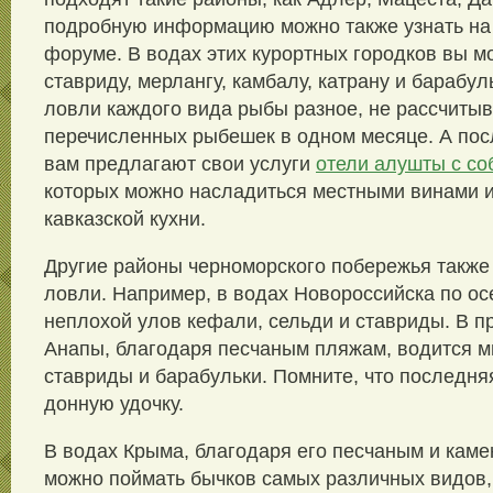
подробную информацию можно также узнать н
форуме. В водах этих курортных городков вы м
ставриду, мерлангу, камбалу, катрану и барабул
ловли каждого вида рыбы разное, не рассчитыв
перечисленных рыбешек в одном месяце. А пос
вам предлагают свои услуги
отели алушты с с
которых можно насладиться местными винами и
кавказской кухни.
Другие районы черноморского побережья также
ловли. Например, в водах Новороссийска по ос
неплохой улов кефали, сельди и ставриды. В 
Анапы, благодаря песчаным пляжам, водится м
ставриды и барабульки. Помните, что последня
донную удочку.
В водах Крыма, благодаря его песчаным и каме
можно поймать бычков самых различных видов,