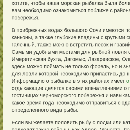
хотите, чтобы ваша морская рыбалка была боле
вам необходимо ознакомиться поближе с район
побережья.
В прибрежных водах большого Сочи имеются п
каньоны, а также глубокие впадины с крутыми с
галечный, также можно встретить песок и грави
Самыми удобными местами для рыбной ловля 
Имеретинская бухта, Дагомыс, Лазаревское, Ол
здесь можно поймать не только форель, но и з
для ловли которой необходимо припастись донн
Информацию о рыбалке в этих районах имеет
о
отдыхающие делятся своими впечатлениями о 
гостиницах черноморского побережья и навыками
какое время года необходимо отправиться сюд
определенного вида рыбы.
Если вы желаете половить рыбу с лодки или кат
подходят такие районы, как Адлер, Мацеста, Д